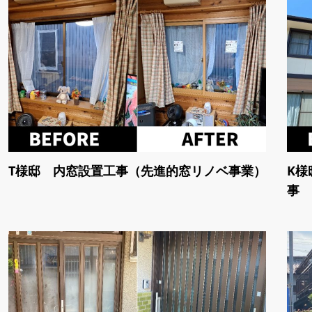
T様邸 内窓設置工事（先進的窓リノベ事業）
K様
事