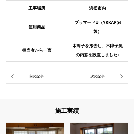
工事場所
浜松市内
プラマードU（YKKAP㈱
使用商品
製）
木障子を撤去し、木障子風
担当者から一言
の内窓を設置しました♪
施工実績