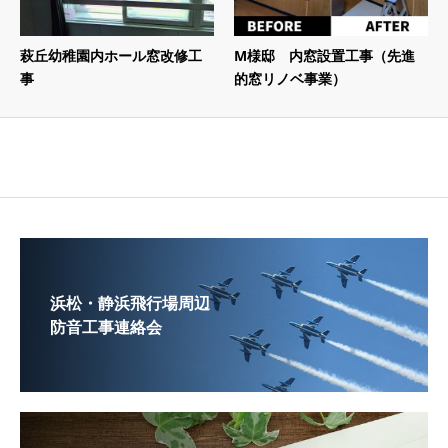
萩丘幼稚園内ホール窓改修工
M様邸 内窓設置工事（先進
事
的窓リノベ事業）
浜松・静浜飛行場周辺
防音工事連絡会