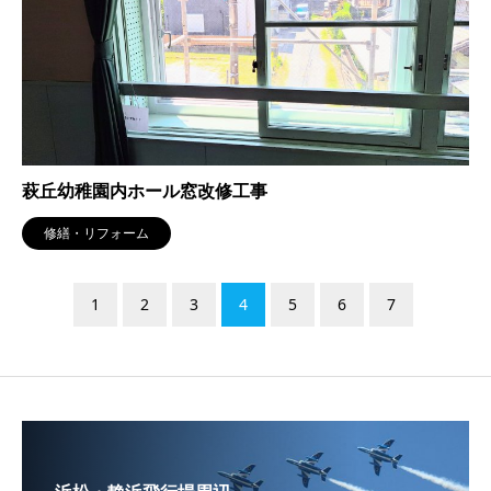
萩丘幼稚園内ホール窓改修工事
修繕・リフォーム
1
2
3
4
5
6
7