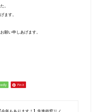
した。
あげます。
くお願い申しあげます。
eedly
Pin it
【今年もあります！】先進的窓リノ